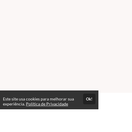
Este site usa cookies para melhorar sua
Ok!
Atendimento
experiência.
Política de Privacidade
De segunda à Sexta-feira das 08:00hr às 12:00hr e de 14:00h às
18:00hr
+558598540194