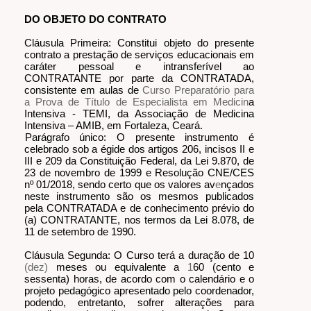
DO OBJETO DO CONTRATO
Cláusula Primeira: Constitui objeto do presente
contrato a prestação de serviços educacionais em
caráter pessoal e intransferível ao
CONTRATANTE por parte da CONTRATADA,
consistente em aulas de
Curso Preparatório para
a Prova de Título de Especialista em Medicin
a
Intensiva - TEMI, da Associação de Medicina
Intensiva – AMIB, em Fortaleza, Ceará.
Parágrafo único: O presente instrumento é
celebrado sob a égide dos artigos 206, incisos II e
III e 209 da Constituição Federal, da Lei 9.870, de
23 de novembro de 1999 e Resolução CNE/CES
nº 01/2018, sendo certo que os valores av
e
nçados
neste instrumento são os mesmos publicados
pela CONTRATADA e de conhecimento prévio do
(a) CONTRATANTE, nos termos da Lei 8.078, de
11 de setembro de 1990.
Cláusula Segunda: O Curso terá a duração de 10
(dez)
meses ou equivalente a
1
60 (cento e
sessenta) horas, de acordo com o calendário e o
projeto pedagógico apresentado pelo coordenador,
podendo, entretanto, sofrer alterações para