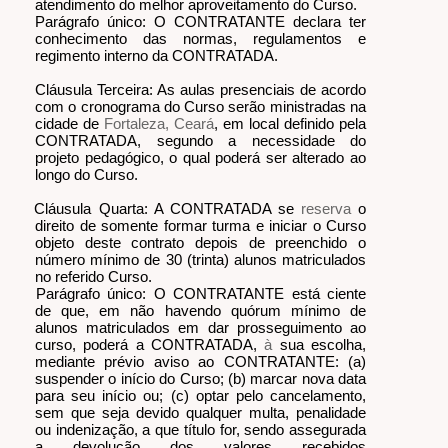
atendimento do melhor aproveitamento do Curso.
Parágrafo único: O CONTRATANTE declara ter
conhecimento das normas, regulamentos e
regimento interno da CONTRATADA.
Cláusula Terceira: As aulas presenciais de acordo
com o cronograma do Curso serão ministradas na
cidade de
Fortaleza, Ceará
, em local definido pela
CONTRATADA, segundo a necessidade do
projeto pedagógico, o qual poderá ser alterado ao
longo do Curso.
Cláusula Quarta: A CONTRATADA se
reserva
o
direito de somente formar turma e iniciar o Curso
objeto deste contrato depois de preenchido o
número mínimo de 30 (trinta) alunos matriculados
no referido Curso.
Parágrafo único: O CONTRATANTE está ciente
de que, em não havendo quórum mínimo de
alunos matriculados em dar prosseguimento ao
curso, poderá a CONTRATADA,
à
sua escolha,
mediante prévio aviso ao CONTRATANTE: (a)
suspender o início do Curso; (b) marcar nova data
para seu início ou; (c) optar pelo cancelamento,
sem que seja devido qualquer multa, penalidade
ou indenização, a que título for, sendo assegurada
a devolução dos valores recebidos