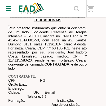
shopping_cart
CONTRATO DE PRESTAÇÃO DE SERVIÇOS
EDUCACIONAIS
Pelo presente instrumento que entre si celebram,
de um lado, Sociedade Cearense de Terapia
Intensiva – SOCETI, inscrita no CNPJ sob o nº
41.457.151/0001-50, com sede na Av. Santos
Dumont, 3131, salas 1313/1314, bairro Aldeota,
Fortaleza, Ceará, CEP n.º 60.150-161, neste ato
representado, por
seu presidente
, Joel Isidoro
Costa, brasileir
o
, casado, médico, CPF nº
117.115.583-20, residente em Fortaleza, Ceará,
doravante denominad
a
CONTRATADA
, e de outro
lado:
CONTRATANTE:
CPF: RG:
Órgão Exp.:
Endereço:
Cidade: UF: E-mail:
Telefone: ( )
Formação: Instituição:
Ano de conclusão: