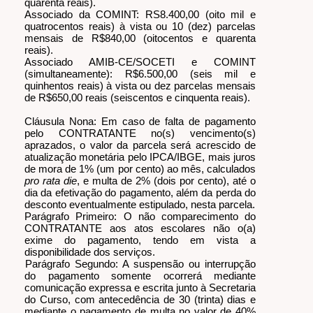
quarenta reais).
Associado da COMINT: RS8.400,00 (oito mil e
quatrocentos reais) à vista ou 10 (dez) parcelas
mensais de R$840,00 (oitocentos e quarenta
reais).
Associado AMIB-CE/SOCETI e COMINT
(simultaneamente): R$6.500,00 (seis mil e
quinhentos reais) à vista ou dez parcelas mensais
de R$650,00 reais (seiscentos e cinquenta reais).
Cláusula Nona: Em caso de falta de pagamento
pelo CONTRATANTE no(s) vencimento(s)
aprazados, o valor da parcela será acrescido de
atualização monetária pelo IPCA/IBGE, mais juros
de mora de 1% (um por cento) ao mês, calculados
pro rata die
, e multa de 2% (dois por cento), até o
dia da efetivação do pagamento, além da perda do
desconto eventualmente estipulado, nesta parcela.
Parágrafo Primeiro: O não comparecimento do
CONTRATANTE aos atos escolares não o(a)
exime do pagamento, tendo em vista a
disponibilidade dos serviços.
Parágrafo Segundo: A suspensão ou interrupção
do pagamento somente ocorrerá mediante
comunicação expressa e escrita junto à Secretaria
do Curso, com antecedência de 30 (trinta) dias e
mediante o pagamento de multa no valor de 40%