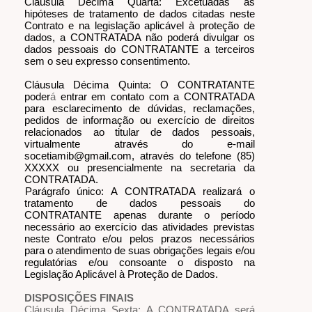
Cláusula Décima Quarta: Excetuadas as
hipóteses de tratamento de dados citadas neste
Contrato e na legislação aplicável à proteção de
dados, a CONTRATADA não poderá divulgar os
dados pessoais do CONTRATANTE a terceiros
sem o seu expresso consentimento.
Cláusula Décima Quinta: O CONTRATANTE
poder
á
entrar em contato com a CONTRATADA
para esclarecimento de dúvidas, reclamações,
pedidos de informação ou exercício de direitos
relacionados ao titular de dados pessoais,
virtualmente através do e-mail
socetiamib@gmail.com, através do telefone (85)
XXXXX ou presencialmente na secretaria da
CONTRATADA.
Parágrafo único: A CONTRATADA realizará o
tratamento de dados pessoais do
CONTRATANTE apenas durante o período
necessário ao exercício das atividades previstas
neste Contrato e/ou pelos prazos necessários
para o atendimento de suas obrigações legais e/ou
regulatórias e/ou consoante o disposto na
Legislação Aplicável à Proteção de Dados.
DISPOSIÇÕES FINAIS
Cláusula Décima Sexta: A CONTRATADA será