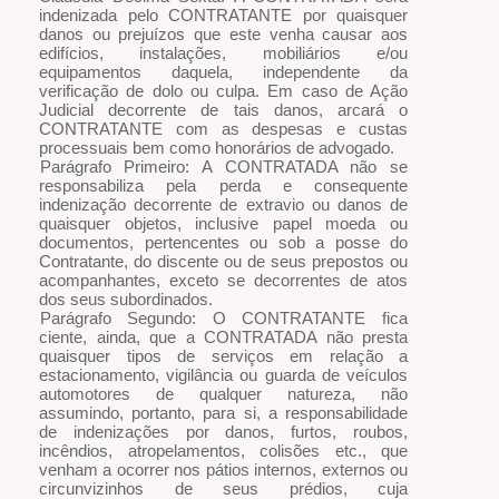
indenizada pelo CONTRATANTE por quaisquer
danos ou prejuízos que este venha causar aos
edifícios, instalações, mobiliários e/ou
equipamentos daquela, independente da
verificação de dolo ou culpa. Em caso de Ação
Judicial decorrente de tais danos, arcará o
CONTRATANTE com as despesas e custas
processuais bem como honorários de advogado.
Parágrafo Primeiro: A CONTRATADA não se
responsabiliza pela perda e consequente
indenização decorrente de extravio ou danos de
quaisquer objetos, inclusive papel moeda ou
documentos, pertencentes ou sob a posse do
Contratante, do discente ou de seus prepostos ou
acompanhantes, exceto se decorrentes de atos
dos seus subordinados.
Parágrafo Segundo: O CONTRATANTE fica
ciente, ainda, que a CONTRATADA não presta
quaisquer tipos de serviços em relação a
estacionamento, vigilância ou guarda de veículos
automotores de qualquer natureza, não
assumindo, portanto, para si, a responsabilidade
de indenizações por danos, furtos, roubos,
incêndios, atropelamentos, colisões etc., que
venham a ocorrer nos pátios internos, externos ou
circunvizinhos de seus prédios, cuja