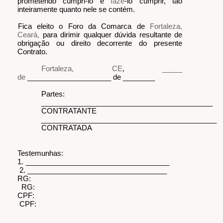
prometendo cumpri-lo e
fazê
-lo cumprir, tão
inteiramente quanto nele se contém.
Fica eleito o Foro da Comarca de
Fortaleza,
Ceará,
para dirimir qualquer dúvida resultante de
obrigação ou direito decorrente do presente
Contrato.
Fortaleza, CE
,
_____
de
_____________________ de ________
Partes:
___________________________________________
CONTRATANTE
____________________________________________
CONTRATADA
Testemunhas:
1. ____________________________________
2. ___________________________________
RG:
RG:
CPF:
CPF: