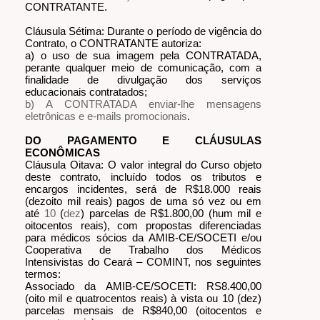
CONTRATANTE.
Cláusula Sétima: Durante o período de vigência do
Contrato, o CONTRATANTE autoriza:
a) o uso de sua imagem pela CONTRATADA,
perante qualquer meio de comunicação, com a
finalidade de divulgação dos serviços
educacionais contratados;
b) A CONTRATADA enviar-lhe mensagens
eletrônicas e e-mails promocionais
.
DO PAGAMENTO E CLÁUSULAS
ECONÔMICAS
Cláusula Oitava: O valor integral do Curso objeto
deste contrato, incluído todos os tributos e
encargos incidentes, será de R$18.000 reais
(dezoito mil reais) pagos de uma só vez ou em
até
10
(
dez
) parcelas de R$1.800,00 (hum mil e
oitocentos reais), com propostas diferenciadas
para médicos sócios da AMIB-CE/SOCETI e/ou
Cooperativa de Trabalho dos Médicos
Intensivistas do Ceará – COMINT, nos seguintes
termos:
Associado da AMIB-CE/SOCETI: RS8.400,00
(oito mil e quatrocentos reais) à vista ou 10 (dez)
parcelas mensais de R$840,00 (oitocentos e