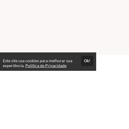
Este site usa cookies para melhorar sua
Ok!
Atendimento
experiência.
Política de Privacidade
De segunda à Sexta-feira das 08:00hr às 12:00hr e de 14:00h às
18:00hr
+558598540194
Fale Conosco
CNPJ: 41.457.151/0001-50
Páginas