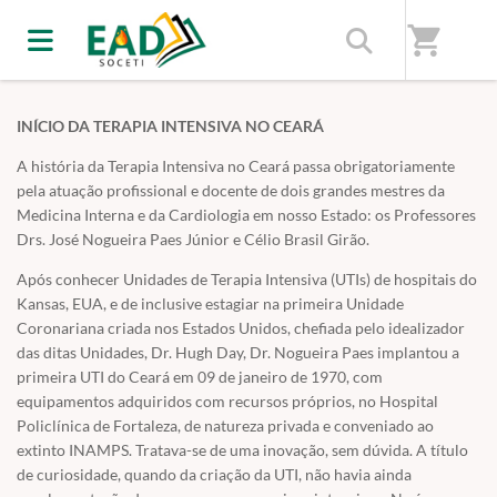
Home
/
EAD Soceti - Sociedade de Terapia Intensiva do Estado do
shopping_cart
Ceará
INÍCIO DA TERAPIA INTENSIVA NO CEARÁ
A história da Terapia Intensiva no Ceará passa obrigatoriamente
pela atuação profissional e docente de dois grandes mestres da
Medicina Interna e da Cardiologia em nosso Estado: os Professores
Drs. José Nogueira Paes Júnior e Célio Brasil Girão.
Após conhecer Unidades de Terapia Intensiva (UTIs) de hospitais do
Kansas, EUA, e de inclusive estagiar na primeira Unidade
Coronariana criada nos Estados Unidos, chefiada pelo idealizador
das ditas Unidades, Dr. Hugh Day, Dr. Nogueira Paes implantou a
primeira UTI do Ceará em 09 de janeiro de 1970, com
equipamentos adquiridos com recursos próprios, no Hospital
Policlínica de Fortaleza, de natureza privada e conveniado ao
extinto INAMPS. Tratava-se de uma inovação, sem dúvida. A título
de curiosidade, quando da criação da UTI, não havia ainda