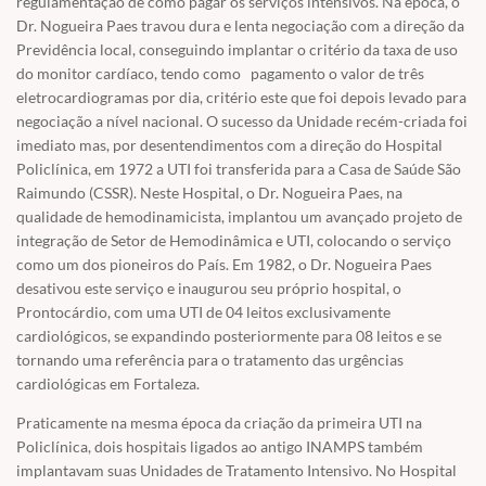
regulamentação de como pagar os serviços intensivos. Na época, o
Dr. Nogueira Paes travou dura e lenta negociação com a direção da
Previdência local, conseguindo implantar o critério da taxa de uso
do monitor cardíaco, tendo como pagamento o valor de três
eletrocardiogramas por dia, critério este que foi depois levado para
negociação a nível nacional. O sucesso da Unidade recém-criada foi
imediato mas, por desentendimentos com a direção do Hospital
Policlínica, em 1972 a UTI foi transferida para a Casa de Saúde São
Raimundo (CSSR). Neste Hospital, o Dr. Nogueira Paes, na
qualidade de hemodinamicista, implantou um avançado projeto de
integração de Setor de Hemodinâmica e UTI, colocando o serviço
como um dos pioneiros do País. Em 1982, o Dr. Nogueira Paes
desativou este serviço e inaugurou seu próprio hospital, o
Prontocárdio, com uma UTI de 04 leitos exclusivamente
cardiológicos, se expandindo posteriormente para 08 leitos e se
tornando uma referência para o tratamento das urgências
cardiológicas em Fortaleza.
Praticamente na mesma época da criação da primeira UTI na
Policlínica, dois hospitais ligados ao antigo INAMPS também
implantavam suas Unidades de Tratamento Intensivo. No Hospital