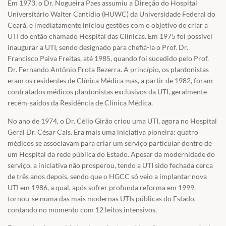
Em 1973, o Dr. Nogueira Paes assumiu a Direção do Hospital
Universitário Walter Cantídio (HUWC) da Universidade Federal do
Ceará, e imediatamente iniciou gestões com o objetivo de criar a
UTI do então chamado Hospital das Clínicas. Em 1975 foi possível
inaugurar a UTI, sendo designado para chefiá-la o Prof. Dr.
Francisco Paiva Freitas, até 1985, quando foi sucedido pelo Prof.
Dr. Fernando Antônio Frota Bezerra. A princípio, os plantonistas
eram os residentes de Clínica Médica mas, a partir de 1982, foram
contratados médicos plantonistas exclusivos da UTI, geralmente
recém-saídos da Residência de Clínica Médica.
No ano de 1974, o Dr. Célio Girão criou uma UTI, agora no Hospital
Geral Dr. César Cals. Era mais uma iniciativa pioneira: quatro
médicos se associavam para criar um serviço particular dentro de
um Hospital da rede pública do Estado. Apesar da modernidade do
serviço, a iniciativa não prosperou, tendo a UTI sido fechada cerca
de três anos depois, sendo que o HGCC só veio a implantar nova
UTI em 1986, a qual, após sofrer profunda reforma em 1999,
tornou-se numa das mais modernas UTIs públicas do Estado,
contando no momento com 12 leitos intensivos.