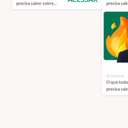
precisa saber sobre
precisa sab
Síndrome Coronariana
Doppler Tr
Aguda sem Supra
60 horas
O que todo
precisa sab
Assincroni
Ventilatóri