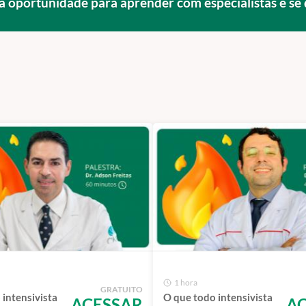
sa oportunidade para aprender com especialistas e se 
1 hora
GRATUITO
 intensivista
O que todo intensivista
ACESSAR
A