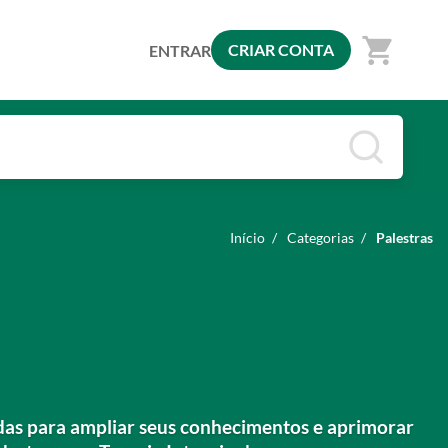
shopping_cart
CRIAR CONTA
ENTRAR
Início
/
Categorias
/
Palestras
vidas para ampliar seus conhecimentos e aprimorar