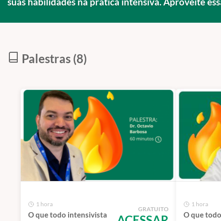
suas habilidades na prática intensiva. Aproveite es
Palestras (8)
1 hora
1 hora
GRATUITO
O que todo intensivista
O que todo
ACESSAR