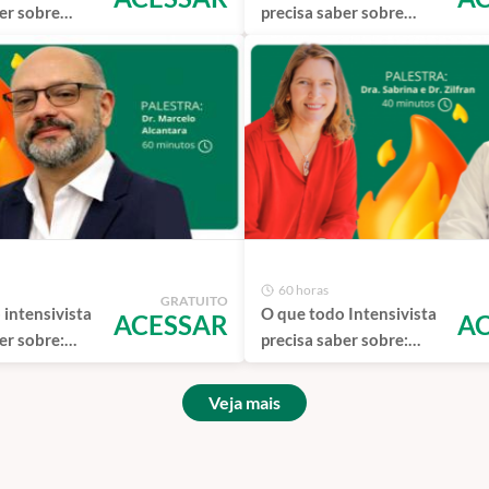
er sobre
precisa saber sobre
anscraniano
Insuficiência respiratória
e as bases da ventilação
mecânica.
60 horas
GRATUITO
 intensivista
O que todo Intensivista
ACESSAR
A
er sobre:
precisa saber sobre:
as
Comunicação na UTI
as
entre a Realidade e o
Veja mais
Milagre.