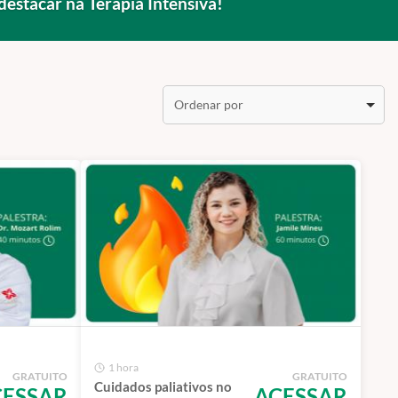
destacar na Terapia Intensiva!
Ordenar por
1 hora
GRATUITO
GRATUITO
Cuidados paliativos no
CESSAR
ACESSAR