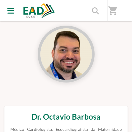
Início
/
Professores(as)
shopping_cart
Dr. Octavio Barbosa
Médico Cardiologista, Ecocardiografista da Maternidade