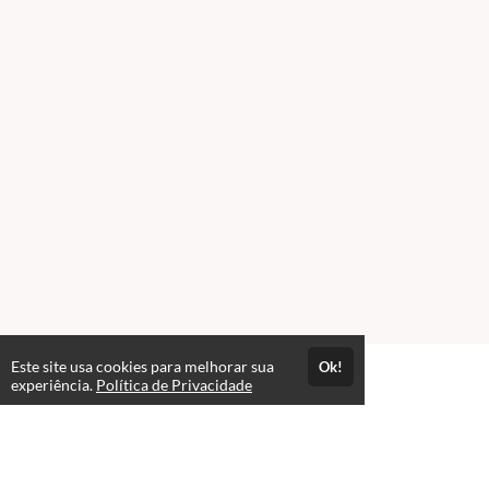
Este site usa cookies para melhorar sua
Ok!
Atendimento
experiência.
Política de Privacidade
De segunda à Sexta-feira das 08:00hr às 12:00hr e de 14:00h às
18:00hr
+558598540194